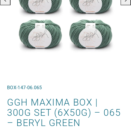
SKU:
BOX-147-06.065
GGH MAXIMA BOX |
300G SET (6X50G) – 065
– BERYL GREEN