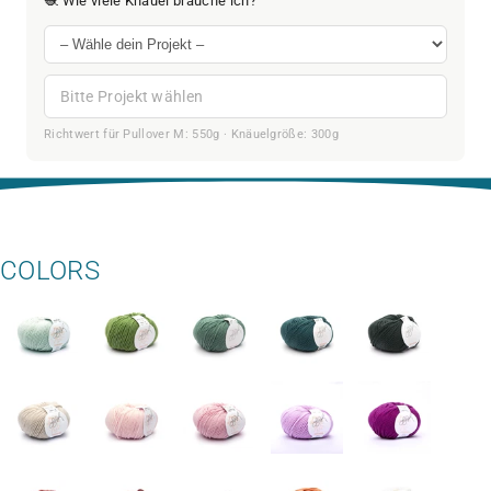
🧶 Wie viele Knäuel brauche ich?
Bitte Projekt wählen
Richtwert für Pullover M: 550g · Knäuelgröße: 300g
COLORS