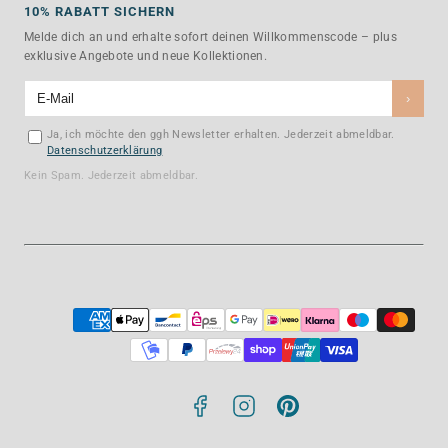
10% RABATT SICHERN
Melde dich an und erhalte sofort deinen Willkommenscode – plus
exklusive Angebote und neue Kollektionen.
›
Ja, ich möchte den ggh Newsletter erhalten. Jederzeit abmeldbar.
Datenschutzerklärung
Kein Spam. Jederzeit abmeldbar.
Facebook
Instagram
Pinterest
Payment
methods