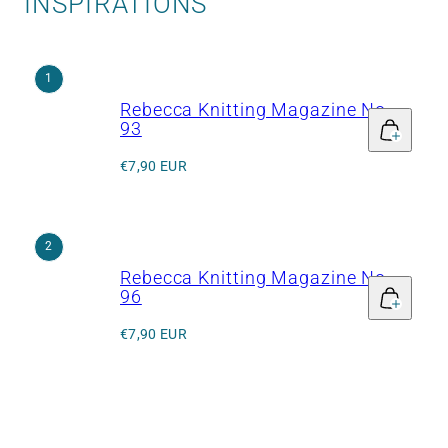
INSPIRATIONS
1
Rebecca Knitting Magazine No.
93
Regular
€7,90 EUR
price
2
Rebecca Knitting Magazine No.
96
Regular
€7,90 EUR
price