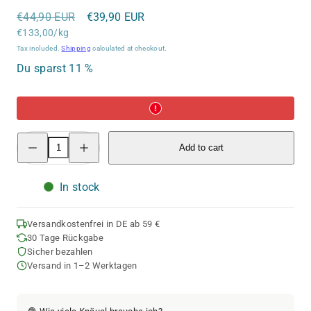
Regular
Sale
€44,90 EUR
€39,90 EUR
Unit
price
€133,00/kg
price
price
Tax included.
Shipping
calculated at checkout.
Du sparst 11 %
Decrease
Increase
Add to cart
quantity
quantity
for
for
ggh
ggh
Maxima
Maxima
In stock
Box
Box
|
|
300g
300g
set
set
Versandkostenfrei in DE ab 59 €
(6x50g)
(6x50g)
30 Tage Rückgabe
–
–
Sicher bezahlen
065
065
–
–
Versand in 1–2 Werktagen
Beryl
Beryl
green
green