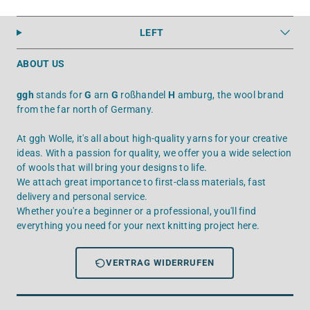
LEFT
ABOUT US
ggh
stands for
G
arn
G
roßhandel
H
amburg, the wool brand
from the far north of Germany.
At ggh Wolle, it's all about high-quality yarns for your creative
ideas. With a passion for quality, we offer you a wide selection
of wools that will bring your designs to life.
We attach great importance to first-class materials, fast
delivery and personal service.
Whether you're a beginner or a professional, you'll find
everything you need for your next knitting project here.
VERTRAG WIDERRUFEN